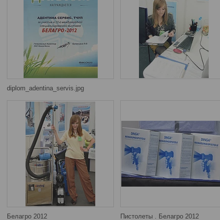
diplom_adentina_servis.jpg
Белагро 2012
Пистолеты . Белагро 2012