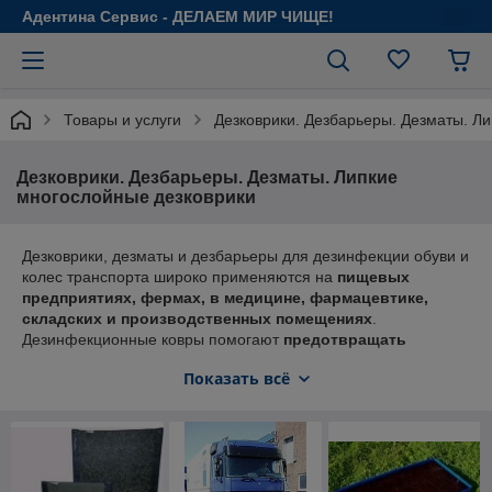
Адентина Сервис - ДЕЛАЕМ МИР ЧИЩЕ!
Товары и услуги
Дезковрики. Дезбарьеры. Дезматы. Л
Дезковрики. Дезбарьеры. Дезматы. Липкие
многослойные дезковрики
Дезковрики, дезматы и дезбарьеры для дезинфекции обуви и
колес транспорта широко применяются на
пищевых
предприятиях, фермах, в медицине, фармацевтике,
складских и производственных помещениях
.
Дезинфекционные ковры помогают
предотвращать
распространение бактерий, вирусов и загрязнений
Показать всё
между санитарными зонами, обеспечивая соблюдение
санитарных норм и требований
безопасности. Антибактериальные дезковрики
изготавливаются из прочных влагостойких материалов,
устойчивых к дезинфицирующим растворам, химическим
средствам и интенсивной эксплуатации.