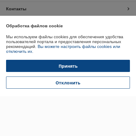
Контакты
Доставка и оплата
Обработка файлов cookie
Мы используем файлы cookies для обеспечения удобства
График работы
пользователей портала и предоставления персональных
рекомендаций.
Вы можете настроить файлы cookies или
отключить их.
Полная версия сайта
Принять
Политика обработки cookies
Сайт создан на платформе Deal.by
Отклонить
Информация для покупателя
Юридическое лицо:
ООО «АДЕНТИНА СЕРВИС»
г. Минск, ул. Ваупшасова 42А, офис 30