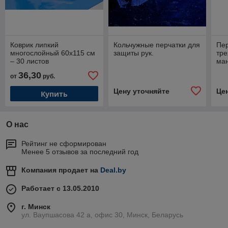
Коврик липкий
Кольчужные перчатки для
Пер
многослойный 60х115 см
защиты рук.
тре
– 30 листов
ман
36,30
от
руб.
Цену уточняйте
Це
Купить
О нас
Рейтинг не сформирован
Менее 5 отзывов за последний год
Компания продает на
Deal.by
Работает с 13.05.2010
г. Минск
ул. Ваупшасова 42 а, офис 30, Минск, Беларусь