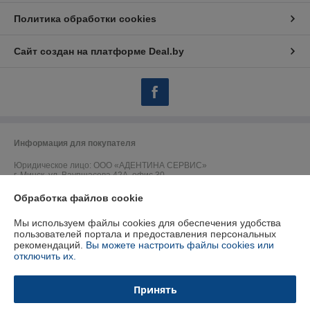
Политика обработки cookies
Сайт создан на платформе Deal.by
Информация для покупателя
Юридическое лицо:
ООО «АДЕНТИНА СЕРВИС»
г. Минск, ул. Ваупшасова 42А, офис 30
Регистрационный номер ЕГР: 191157902
Обработка файлов cookie
УНП: 191157902
Мы используем файлы cookies для обеспечения удобства
пользователей портала и предоставления персональных
Регистрационный орган: Горисполком
рекомендаций.
Вы можете настроить файлы cookies или
отключить их.
Дата регистрации компании: 09.09.2009
Ссылка на свидетельство/лицензию
Принять
Ссылка на свидетельство/лицензию