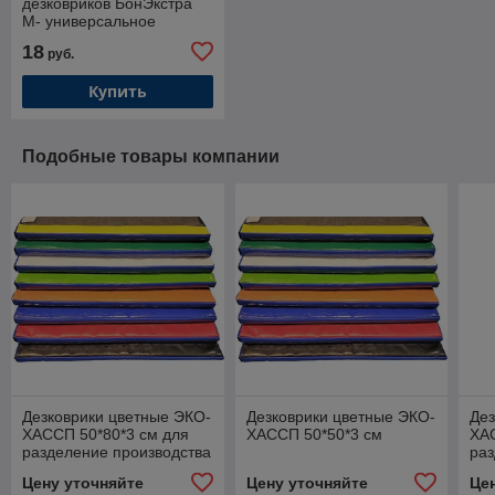
дезковриков БонЭкстра
М- универсальное
дезинфицирующее
18
руб.
средство
Купить
Подобные товары компании
Дезковрики цветные ЭКО-
Дезковрики цветные ЭКО-
Дез
ХАССП 50*80*3 см для
ХАССП 50*50*3 см
ХАС
разделение производства
раз
на зоны уборки по цветам
на 
Цену уточняйте
Цену уточняйте
Це