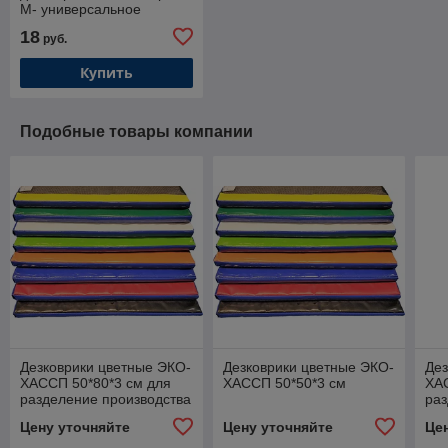
М- универсальное
дезинфицирующее
18
руб.
средство
Купить
Подобные товары компании
Дезковрики цветные ЭКО-
Дезковрики цветные ЭКО-
Дез
ХАССП 50*80*3 см для
ХАССП 50*50*3 см
ХАС
разделение производства
раз
на зоны уборки по цветам
на 
Цену уточняйте
Цену уточняйте
Це