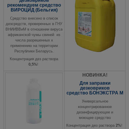
дезковриков
рекомендуем средство
ВИРОЦИД (Бельгия)
Средство внесено в список
дезсредств, проверенных в ГНУ
ВНИИВВиМ в отношении вируса
африканской чумы свиней из
числа разрешенных к
применению на территории
Республики Беларусь.
Концентрация дез раствора
0,5%
!
НОВИНКА!
Для заправки
дезковриков
средство
БОНЭКСТРА М
Универсальное
концентрированное
дезинфицирующее и
моющее средство
Концентрация дез раствора
2%
!