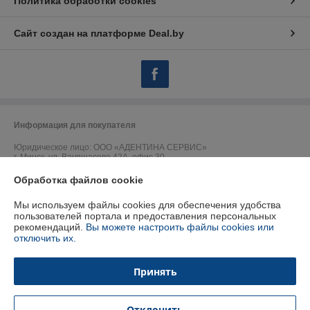
Политика обработки cookies
Сайт создан на платформе Deal.by
Информация для покупателя
Юридическое лицо:
ООО «АДЕНТИНА СЕРВИС»
г. Минск, ул. Ваупшасова 42А, офис 30
Регистрационный номер ЕГР: 191157902
Обработка файлов cookie
УНП: 191157902
Мы используем файлы cookies для обеспечения удобства
пользователей портала и предоставления персональных
Регистрационный орган: Горисполком
рекомендаций.
Вы можете настроить файлы cookies или
отключить их.
Дата регистрации компании: 09.09.2009
Ссылка на свидетельство/лицензию
Принять
Ссылка на свидетельство/лицензию
Отклонить