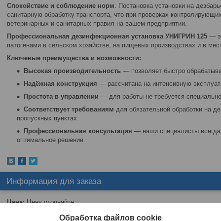
Спокойствие и соблюдение норм
. Постановка установки на дезбар
санитарную обработку транспорта, что при проверках контролирующи
ветеринарных и санитарных правил на вашем предприятии.
Профессиональная дезинфекционная установка УНИГРИН 125
— э
патогенами в сельском хозяйстве, на пищевых производствах и в мес
Ключевые преимущества и возможности:
Высокая производительность
— позволяет быстро обрабатыв
Надёжная конструкция
— рассчитана на интенсивную эксплуат
Простота в управлении
— для работы не требуется специально
Соответствует требованиям
для обязательной обработки на де
пропускных пунктах.
Профессиональная консультация
— наши специалисты всегда 
оптимальное решение.
Информация для заказа
Цена:
Цену уточняйте
Способ упаковки:
коробка
Обработка файлов cookie