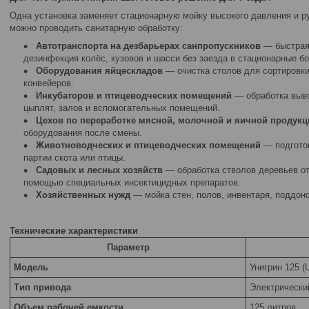
Одна установка заменяет стационарную мойку высокого давления и р
можно проводить санитарную обработку:
Автотранспорта на дезбарьерах санпропускников
— быстрая
дезинфекция колёс, кузовов и шасси без заезда в стационарные бо
Оборудования яйцескладов
— очистка столов для сортировки 
конвейеров.
Инкубаторов и птицеводческих помещений
— обработка выво
цыплят, залов и вспомогательных помещений.
Цехов по переработке мясной, молочной и яичной продукц
оборудования после смены.
Животноводческих и птицеводческих помещений
— подготов
партии скота или птицы.
Садовых и лесных хозяйств
— обработка стволов деревьев от
помощью специальных инсектицидных препаратов.
Хозяйственных нужд
— мойка стен, полов, инвентаря, поддоно
Технические характеристики
Параметр
Модель
Унигрин 125 (
Тип привода
Электрически
Объем рабочей емкости
125 литров