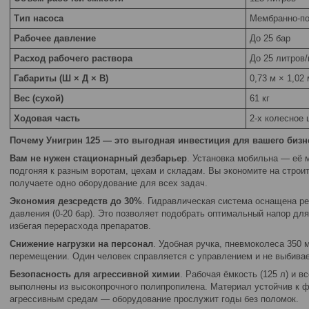
Тип насоса
Мембранно-п
Рабочее давление
До 25 бар
Расход рабочего раствора
До 25 литров
Габариты (Ш × Д × В)
0,73 м × 1,02 
Вес (сухой)
61 кг
Ходовая часть
2-х колесное
Почему Унигрин 125 — это выгодная инвестиция для вашего бизн
Вам не нужен стационарный дезбарьер
. Установка мобильна — её 
подгоняя к разным воротам, цехам и складам. Вы экономите на строи
получаете одно оборудование для всех задач.
Экономия дезсредств до 30%
. Гидравлическая система оснащена р
давления (0-20 бар). Это позволяет подобрать оптимальный напор для
избегая перерасхода препаратов.
Снижение нагрузки на персонал
. Удобная ручка, пневмоколеса 350 м
перемещении. Один человек справляется с управлением и не выбивае
Безопасность для агрессивной химии
. Рабочая ёмкость (125 л) и 
выполнены из высокопрочного полипропилена. Материал устойчив к ф
агрессивным средам — оборудование прослужит годы без поломок.