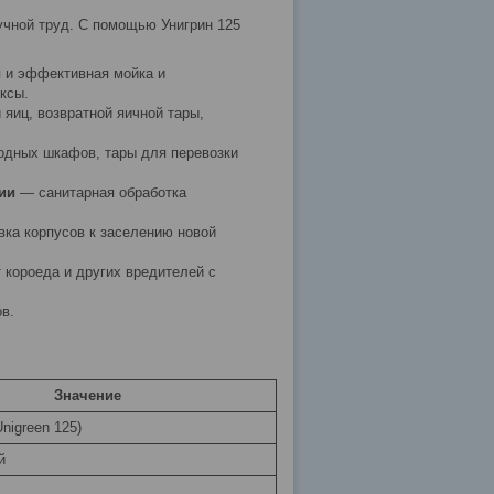
учной труд. С помощью Унигрин 125
 и эффективная мойка и
ксы.
яиц, возвратной яичной тары,
дных шкафов, тары для перевозки
ии
— санитарная обработка
ка корпусов к заселению новой
 короеда и других вредителей с
в.
Значение
Unigreen 125)
й