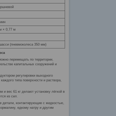
оршневой
/мин
м × 0,77 м
 шасси (пневмоколеса 350 мм)
еса
можно перемещать по территории,
тельстве капитальных сооружений и
едуктором регулировки выходного
 каждого типа поверхности и раствора,
м и вес 61 кг делают установку лёгкой в
тся из сил.
все детали, контактирующие с жидкостью,
ормалину, едкому натру и другим