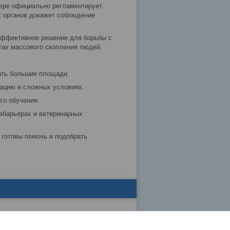
ьере официально регламентирует
х органов докажет соблюдение
ффективное решение для борьбы с
тах массового скопления людей.
ать большие площади.
ацию в сложных условиях.
го обучения.
збарьерах и ветеринарных
готовы помочь и подобрать