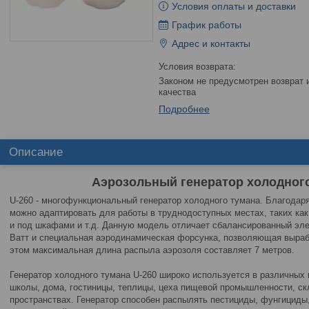
Условия оплаты и доставки
График работы
Адрес и контакты
Законом не предусмотрен возврат и обмен данного товара надлежащего
качества
Подробнее
Описание
Аэрозольный генератор холодного
U-260 - многофункциональный генератор холодного тумана. Благодаря
можно адаптировать для работы в труднодоступных местах, таких ка
и под шкафами и т.д. Данную модель отличает сбалансированный эл
Ватт и специальная аэродинамическая форсунка, позволяющая выраба
этом максимальная длина распыла аэрозоля составляет 7 метров.
Генератор холодного тумана U-260 широко используется в различных 
школы, дома, гостиницы, теплицы, цеха пищевой промышленности, скл
пространствах. Генератор способен распылять пестициды, фунгицид