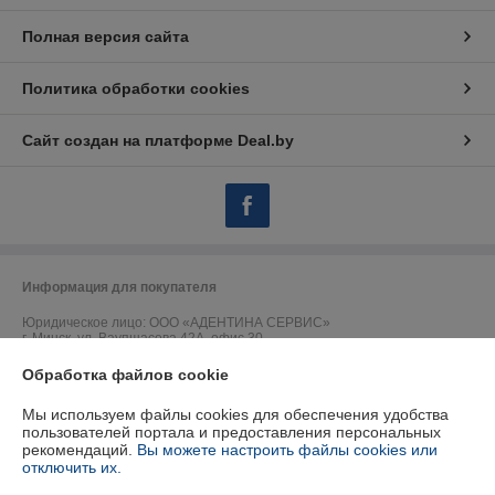
Полная версия сайта
Политика обработки cookies
Сайт создан на платформе Deal.by
Информация для покупателя
Юридическое лицо:
ООО «АДЕНТИНА СЕРВИС»
г. Минск, ул. Ваупшасова 42А, офис 30
Обработка файлов cookie
Регистрационный номер ЕГР: 191157902
УНП: 191157902
Мы используем файлы cookies для обеспечения удобства
пользователей портала и предоставления персональных
Регистрационный орган: Горисполком
рекомендаций.
Вы можете настроить файлы cookies или
отключить их.
Дата регистрации компании: 09.09.2009