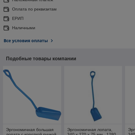
Оплата по реквизитам
ЕРИП
Наличными
Все условия оплаты
Подобные товары компании
Эргономичная большая
Эргономичная лопата,
Эрг
лопата с короткой ручкой,
340 x 270 x 75 мм., 1280
340