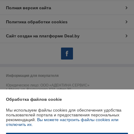
Полная версия сайта
Политика обработки cookies
Сайт создан на платформе Deal.by
Информация для покупателя
Юридическое лицо:
ООО «АДЕНТИНА СЕРВИС»
г. Минск, ул. Ваупшасова 42А, офис 30
Обработка файлов cookie
Регистрационный номер ЕГР: 191157902
УНП: 191157902
Мы используем файлы cookies для обеспечения удобства
пользователей портала и предоставления персональных
Регистрационный орган: Горисполком
рекомендаций.
Вы можете настроить файлы cookies или
отключить их.
Дата регистрации компании: 09.09.2009