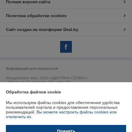
Полная версия сайта
Политика обработки cookies
Сайт создан на платформе Deal.by
Информация для покупателя
Юридическое лицо:
ООО «АДЕНТИНА СЕРВИС»
г. Минск, ул. Ваупшасова 42А, офис 30
Обработка файлов cookie
Регистрационный номер ЕГР: 191157902
УНП: 191157902
Мы используем файлы cookies для обеспечения удобства
пользователей портала и предоставления персональных
Регистрационный орган: Горисполком
рекомендаций.
Вы можете настроить файлы cookies или
отключить их.
Дата регистрации компании: 09.09.2009
Ссылка на свидетельство/лицензию
Принять