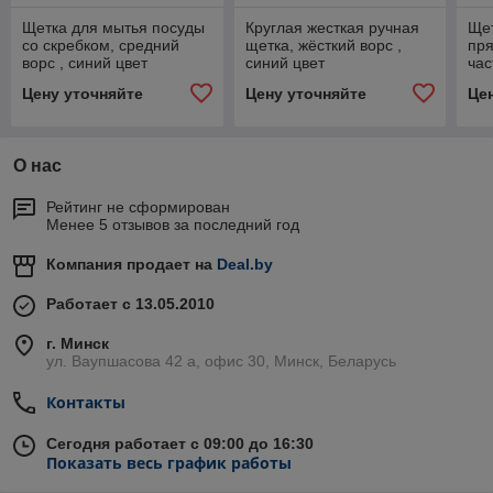
Щетка для мытья посуды
Круглая жесткая ручная
Щет
со скребком, средний
щетка, жёсткий ворс ,
пр
ворс , синий цвет
синий цвет
час
цве
Цену уточняйте
Цену уточняйте
Це
О нас
Рейтинг не сформирован
Менее 5 отзывов за последний год
Компания продает на
Deal.by
Работает с 13.05.2010
г. Минск
ул. Ваупшасова 42 а, офис 30, Минск, Беларусь
Контакты
Сегодня работает с 09:00 до 16:30
Показать весь график работы