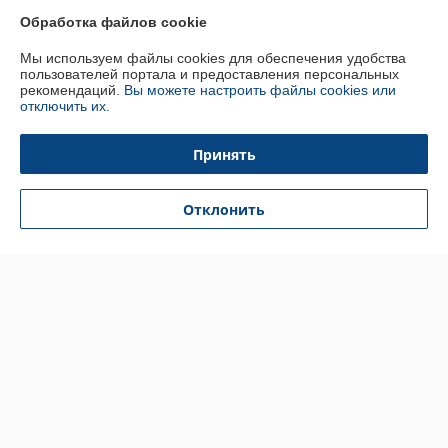
Обработка файлов cookie
График работы
Мы используем файлы cookies для обеспечения удобства
пользователей портала и предоставления персональных
Полная версия сайта
рекомендаций.
Вы можете настроить файлы cookies или
отключить их.
Политика обработки cookies
Принять
Сайт создан на платформе Deal.by
Отклонить
Информация для покупателя
Юридическое лицо:
ООО «АДЕНТИНА СЕРВИС»
г. Минск, ул. Ваупшасова 42А, офис 30
Регистрационный номер ЕГР: 191157902
УНП: 191157902
Регистрационный орган: Горисполком