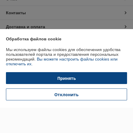
Контакты
Доставка и оплата
Обработка файлов cookie
График работы
Мы используем файлы cookies для обеспечения удобства
пользователей портала и предоставления персональных
Полная версия сайта
рекомендаций.
Вы можете настроить файлы cookies или
отключить их.
Политика обработки cookies
Принять
Сайт создан на платформе Deal.by
Отклонить
Информация для покупателя
Юридическое лицо:
ООО «АДЕНТИНА СЕРВИС»