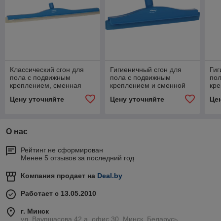
Классический сгон для
Гигиеничный сгон для
Гиг
пола с подвижным
пола с подвижным
по
креплением, сменная
креплением и сменной
кр
кассета, 700 мм, синий
кассетой, 405 мм, синий
кас
Цену уточняйте
Цену уточняйте
Це
цвет
цвет
цве
О нас
Рейтинг не сформирован
Менее 5 отзывов за последний год
Компания продает на
Deal.by
Работает с 13.05.2010
г. Минск
ул. Ваупшасова 42 а, офис 30, Минск, Беларусь