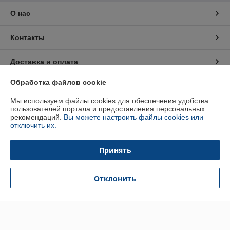
О нас
Контакты
Доставка и оплата
Обработка файлов cookie
График работы
Мы используем файлы cookies для обеспечения удобства
пользователей портала и предоставления персональных
Полная версия сайта
рекомендаций.
Вы можете настроить файлы cookies или
отключить их.
Политика обработки cookies
Принять
Сайт создан на платформе Deal.by
Отклонить
Информация для покупателя