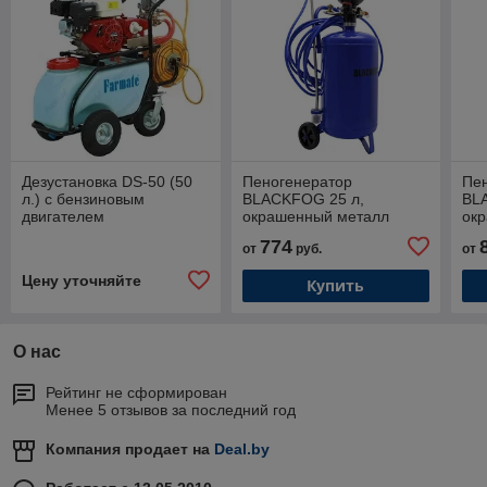
Дезустановка DS-50 (50
Пеногенератор
Пе
л.) c бензиновым
BLACKFOG 25 л,
BL
двигателем
окрашенный металл
ок
774
от
руб.
от
Цену уточняйте
Купить
О нас
Рейтинг не сформирован
Менее 5 отзывов за последний год
Компания продает на
Deal.by