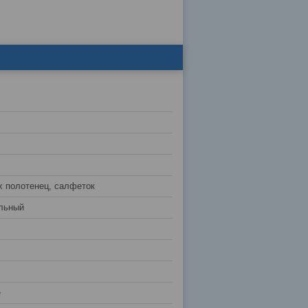
 полотенец, салфеток
льный
е