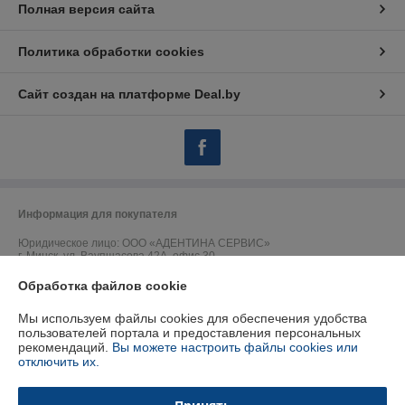
Полная версия сайта
Политика обработки cookies
Сайт создан на платформе Deal.by
Информация для покупателя
Юридическое лицо:
ООО «АДЕНТИНА СЕРВИС»
г. Минск, ул. Ваупшасова 42А, офис 30
Обработка файлов cookie
Регистрационный номер ЕГР: 191157902
УНП: 191157902
Мы используем файлы cookies для обеспечения удобства
пользователей портала и предоставления персональных
Регистрационный орган: Горисполком
рекомендаций.
Вы можете настроить файлы cookies или
отключить их.
Дата регистрации компании: 09.09.2009
Ссылка на свидетельство/лицензию