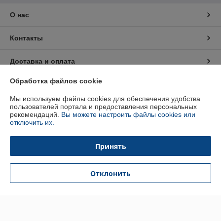
О нас
Контакты
Доставка и оплата
Обработка файлов cookie
График работы
Мы используем файлы cookies для обеспечения удобства
пользователей портала и предоставления персональных
Полная версия сайта
рекомендаций.
Вы можете настроить файлы cookies или
отключить их.
Политика обработки cookies
Принять
Сайт создан на платформе Deal.by
Отклонить
Информация для покупателя