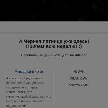
А Черная пятница уже здесь!
Причем всю неделю! :)
Специальные цены - специально для вас
-50%
Аквадеф Био
5л
38,50 руб
Антисептик Средство на
основе полигуанидинов с
вместо 77,00
содержанием спирта.
Применяется для
гигиенической обработки рук в
быту и на промышленных
предприятиях.