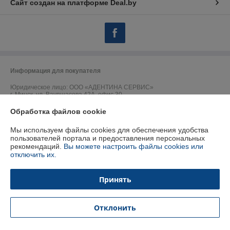
Сайт создан на платформе Deal.by
Информация для покупателя
Юридическое лицо:
ООО «АДЕНТИНА СЕРВИС»
г. Минск, ул. Ваупшасова 42А, офис 30
Регистрационный номер ЕГР: 191157902
Обработка файлов cookie
УНП: 191157902
Мы используем файлы cookies для обеспечения удобства
пользователей портала и предоставления персональных
Регистрационный орган: Горисполком
рекомендаций.
Вы можете настроить файлы cookies или
отключить их.
Дата регистрации компании: 09.09.2009
Ссылка на свидетельство/лицензию
Принять
Ссылка на свидетельство/лицензию
Отклонить
Местонахождение книги жалоб и предложений: ул. Ваупшасова 42 а,
офис.30