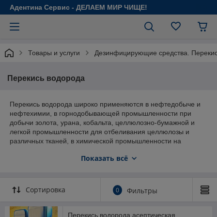
Адентина Сервис - ДЕЛАЕМ МИР ЧИЩЕ!
Товары и услуги
Дезинфицирующие средства. Перекись
Перекись водорода
Перекись водорода широко применяются в нефтедобыче и
нефтехимии, в горнодобывающей промышленности при
добычи золота, урана, кобальта, целлюлозно-бумажной и
легкой промышленности для отбеливания целлюлозы и
различных тканей, в химической промышленности на
различных стадиях органического синтеза. Перекись
Показать всё
водорода применяется в электронной промышленности, а
также в медицине, пищевой промышленности и сельском
хозяйстве, как сильнейший антисептик и дезинфектант...
Сортировка
0
Фильтры
Предлагаемая продукция, отгружается в
специализированные канистры с газоотводным клапаном
объемом 10, 16, 22, 30 л, а также в IBC-контейнеры 1000 л, и
Перекись водорода асептическая