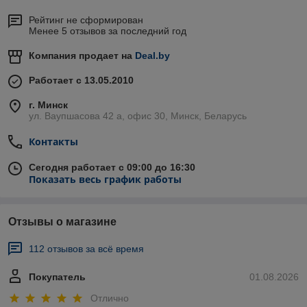
Н
Рейтинг не сформирован
Е
Менее 5 отзывов за последний год
О
1
Компания продает на
Deal.by
0
3
Работает с 13.05.2010
2. Средства для очистки грилей, духовок, конвекторных
г. Минск
печей, прочистки канализации и стоков
ул. Ваупшасова 42 а, офис 30, Минск, Беларусь
Назв
Назначение
Контакты
ание
Сегодня работает с 09:00 до 16:30
Cильнощелочное умеренно пенное моющее средство
Показать весь график работы
Сан
для удаления стойких жиро-масляных загрязнений, с
акли
различного технологического оборудования, в т.ч.
н
фритюрниц, грилей, калориферов, вентиляции, сильно
НЕО
Отзывы о магазине
загрязненных полов в цехах.прочистки канализационных
11
7
труб. Концентрация рабочего раствора 3-7%
112 отзывов за всё время
Пенное средство для мытья коптильных камер, грилей,
духовок, поддонов и любых других поверхностей на
Покупатель
01.08.2026
кухне
Отлично