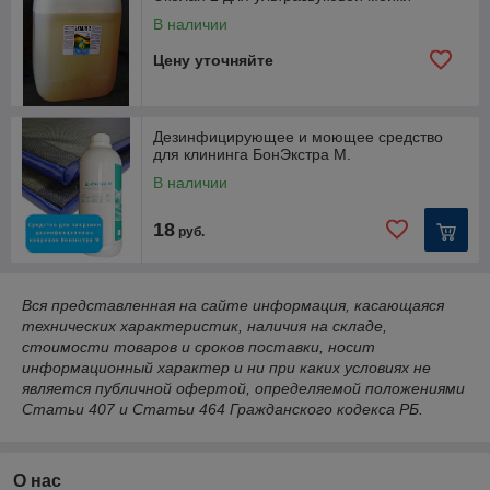
1. Средства для ручной мойки посуды
В наличии
Н
Назначение
Цену уточняйте
а
з
в
а
Дезинфицирующее и моющее средство
н
для клининга БонЭкстра М.
и
В наличии
е
A
Средство для мытья посуды ручным способом.
18
руб.
V
N
0
Вся представленная на сайте информация, касающаяся
2
технических характеристик, наличия на складе,
С
Нейтральное, высокопенное гелеобразное средство.
стоимости товаров и сроков поставки, носит
а
Предназначено для ручной мойки посуды, пищевого
информационный характер и ни при каких условиях не
н
оборудования, тары, стёкол и любых водостойких
является публичной офертой, определяемой положениями
а
поверхностей. Отлично моет как в горячей, так и в холодной
Статьи 407 и Статьи 464 Гражданского кодекса РБ.
к
воде. Эффективно растворяет жиры животного и
л
растительного происхождения. Чистит и придает
и
поверхности блеск.
О нас
н
Концентрация рабочего раствора 0,4-0,8%